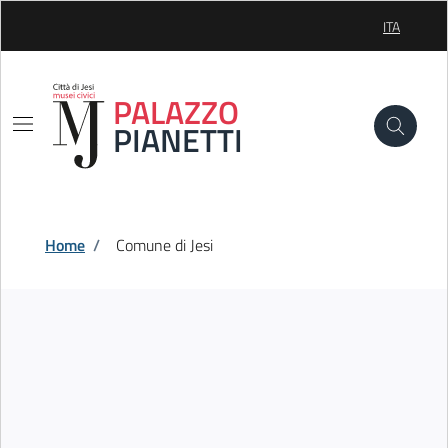
Skip to Main Content
ITA
SELEZIONE
PALAZZO
PIANETTI
Home
/
Comune di Jesi