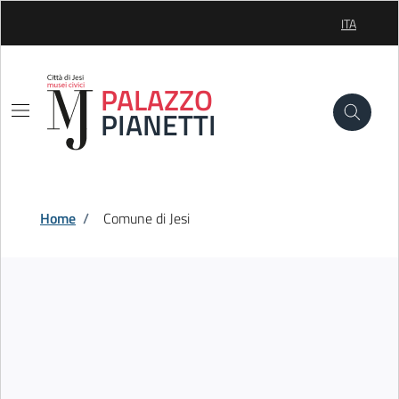
Skip to Main Content
ITA
SELEZIONE
PALAZZO
PIANETTI
Home
/
Comune di Jesi