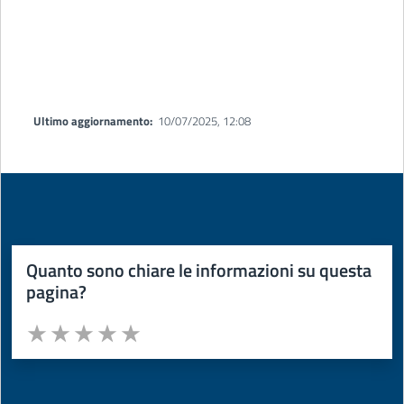
Ultimo aggiornamento:
10/07/2025, 12:08
Quanto sono chiare le informazioni su questa
pagina?
Valuta da 1 a 5 stelle la pagina
Valuta 1 stelle su 5
Valuta 2 stelle su 5
Valuta 3 stelle su 5
Valuta 4 stelle su 5
Valuta 5 stelle su 5