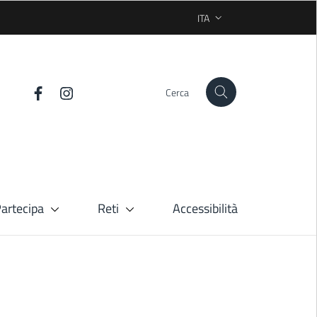
ITA
SELEZIONE LINGUA: LINGUA
Cerca
artecipa
Reti
Accessibilità