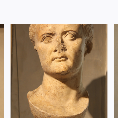
 Dopo la chiusura e il
iano, dal 15 dicembre 2017 il
erie di Palazzo Pianetti.
rio cronologico: dal
ienti dalla città di Jesi e
ari piceni e il ciclo
icca collezione di vasi dauni,
eguito a una donazione