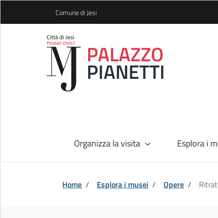
Skip to Main Content
Comune di Jesi
PALAZZO
PIANETTI
Organizza la visita
Esplora i m
Home
/
Esplora i musei
/
Opere
/
Ritrat