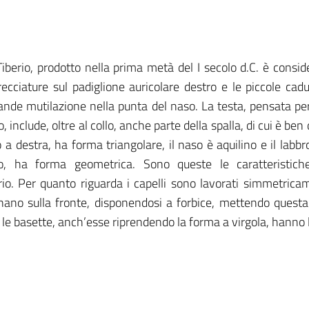
in Tiberio, prodotto nella prima metà del I secolo d.C. è consi
cciature sul padiglione auricolare destro e le piccole cadu
rande mutilazione nella punta del naso. La testa, pensata pe
, include, oltre al collo, anche parte della spalla, di cui è ben 
 a destra, ha forma triangolare, il naso è aquilino e il labbr
to, ha forma geometrica. Sono queste le caratteristic
erio. Per quanto riguarda i capelli sono lavorati simmetrica
nano sulla fronte, disponendosi a forbice, mettendo questa 
le basette, anch’esse riprendendo la forma a virgola, hanno l