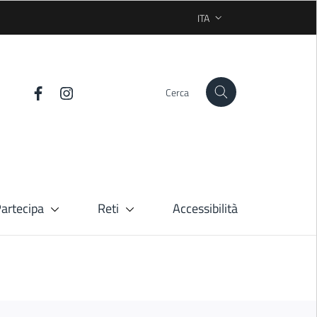
ITA
SELEZIONE LINGUA: LINGUA
Cerca
artecipa
Reti
Accessibilità