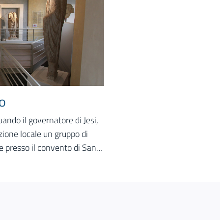
o
uando il governatore di Jesi,
ione locale un gruppo di
 presso il convento di San
rovenienti dal territorio, nel
lla Signoria per poi essere
etti, nei primi anni ‘90 del
 altri reperti, nel luogo in cui
 Floriano, trasformata in un