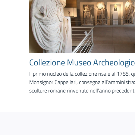
Collezione Museo Archeologic
Il primo nucleo della collezione risale al 1785, q
Monsignor Cappellari, consegna all’amministraz
sculture romane rinvenute nell’anno precedente
Floriano a Jesi. Con la scoperta di nuovi reperti p
1867 la raccolta viene trasferita nel Palazzo de
spostata nella Pinacoteca Civica di Palazzo Pian
secolo. Nel 2003 la collezione torna, arricchita di
è stata rinvenuta, ovvero l’ex complesso di San