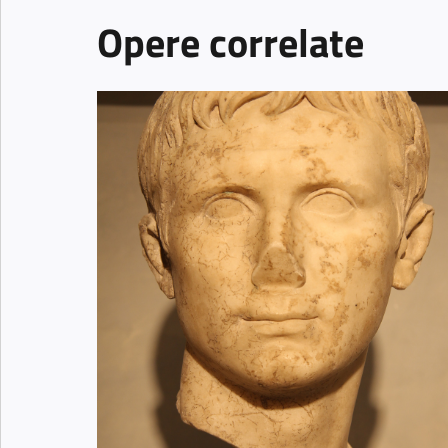
vero e proprio museo archeologico del territorio.
Opere correlate
disallestimento nel 2007 della sede di San Flor
museo è tornato a vivere nei locali delle ex Scud
L’allestimento è stato eseguito secondo un crite
paleolitico all’epoca Romana. Tra i reperti, proven
dalla media Vallesina, si segnalano i corredi funer
scultoreo giulio-claudio. È presente inoltre una r
entrata nel 1983 a far parte della raccolta in s
privata.