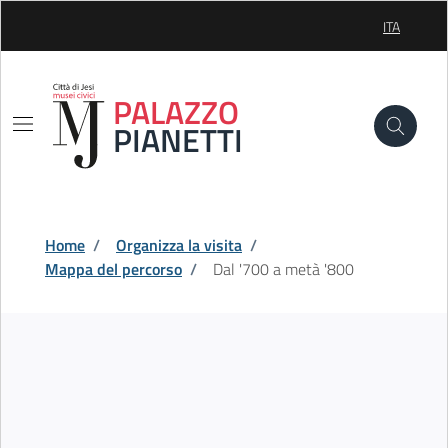
Skip to Main Content
ITA
SELEZIONE
PALAZZO
PIANETTI
Home
/
Organizza la visita
/
Mappa del percorso
/
Dal '700 a metà '800