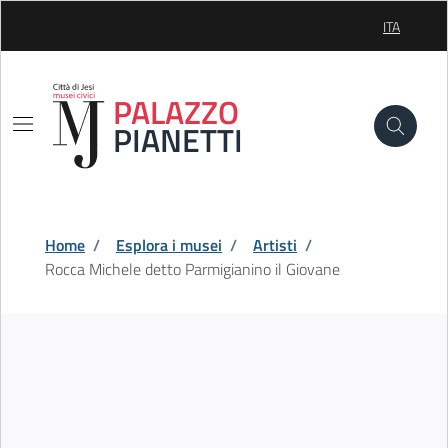
Skip to Main Content
ITA
SELEZIONE
PALAZZO
PIANETTI
Home
/
Esplora i musei
/
Artisti
/
Rocca Michele detto Parmigianino il Giovane