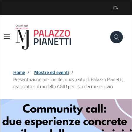
Skip to Main Content
ITA
SELEZIONE
PALAZZO
PIANETTI
Home
/
Mostre ed eventi
/
Presentazione on-line del nuovo sito di Palazzo Pianetti,
realizzato sul modello AGID per i siti dei musei civici