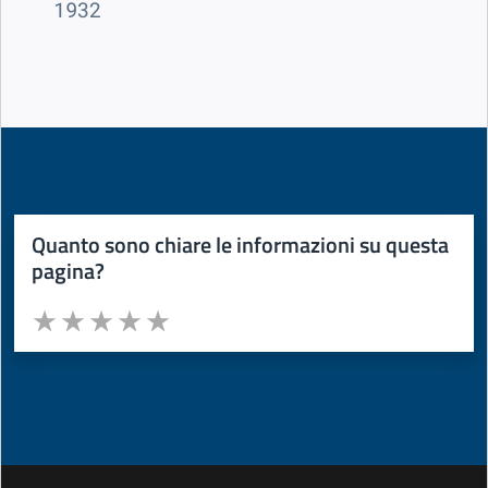
1932
Quanto sono chiare le informazioni su questa
pagina?
Valuta da 1 a 5 stelle la pagina
Valuta 1 stelle su 5
Valuta 2 stelle su 5
Valuta 3 stelle su 5
Valuta 4 stelle su 5
Valuta 5 stelle su 5