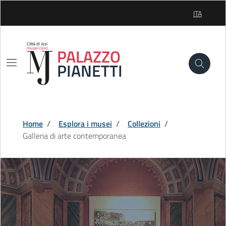
Skip to Main Content
ITA
SELEZIONE
PALAZZO
PIANETTI
Home
/
Esplora i musei
/
Collezioni
/
Galleria di arte contemporanea