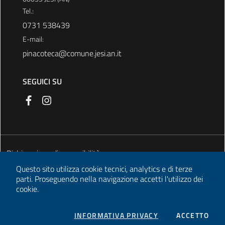
Tel.:
0731 538439
E-mail:
pinacoteca@comune.jesi.an.it
SEGUICI SU
Dichiarazione di accessibilità
Questo sito utilizza cookie tecnici, analytics e di terze
Informativa privacy
parti.
Proseguendo nella navigazione accetti l'utilizzo dei
cookie.
Informativa cookie
Note legali
COOKIES
I CO
INFORMATIVA PRIVACY
ACCETTO