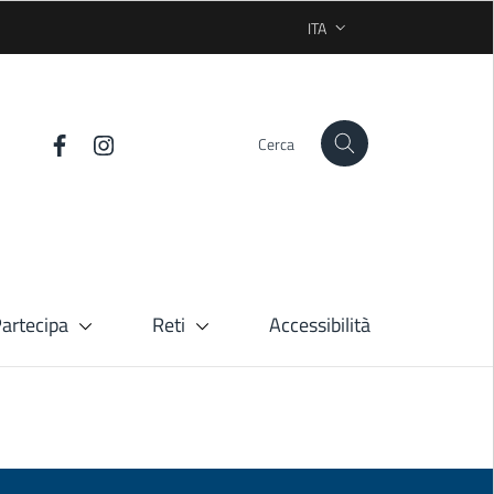
ITA
SELEZIONE LINGUA: LINGUA
Cerca
artecipa
Reti
Accessibilità