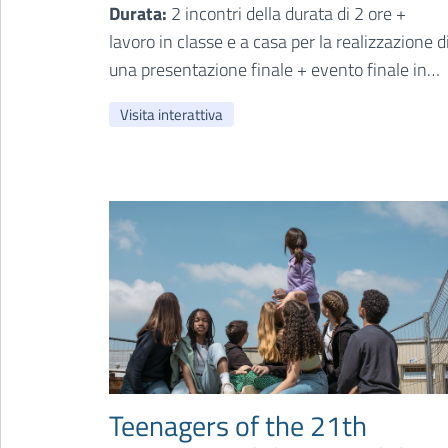
Durata:
2 incontri della durata di 2 ore +
lavoro in classe e a casa per la realizzazione d
una presentazione finale + evento finale in
Pinacoteca a fine anno scolastico con i
Visita interattiva
genitori. E’ possibile anche concentrare il
laboratorio in 1 unico incontro di 2 ore da
svolgersi in Pinacoteca senza sviluppare gli
approfondimenti.
Teenagers of the 21th